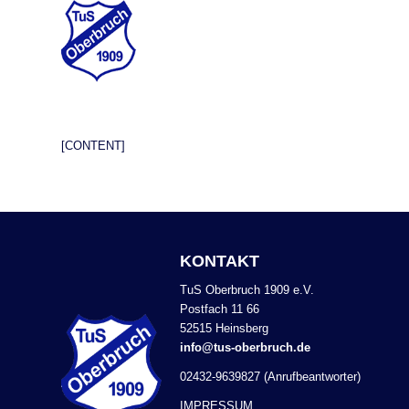
[CONTENT]
KONTAKT
TuS Oberbruch 1909 e.V.
Postfach 11 66
52515 Heinsberg
info@tus-oberbruch.de
02432-9639827 (Anrufbeantworter)
IMPRESSUM